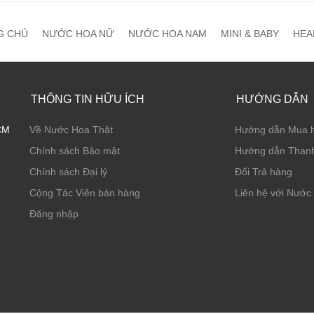
G CHỦ
NƯỚC HOA NỮ
NƯỚC HOA NAM
MINI & BABY
HEA
THÔNG TIN HỮU ÍCH
HƯỚNG DẪN
CM
Về Nước Hoa Thật
Hướng dẫn Mua 
Chính sách Bảo mật
Hướng dẫn Thanh
Chính sách Đại lý
Đổi Trả hàng
Cộng Tác Viên bán hàng
Liên hệ với Nước
Đăng nhập