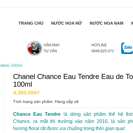
TRANG CHỦ
NƯỚC HOA NỮ
NƯỚC HOA NAM
VÂN ANH
HOTLINE
TƯ VẤN
0949.825.572
llete 100ml
Chanel Chance Eau Tendre Eau de Toi
100ml
4.300.000₫
Tình trạng sản phẩm:
Hàng sắp về
Chance Eau Tendre
là dòng sản phẩm thế hệ th
Chance, ra mắt thị trường vào năm 2010, là sản p
hương floral rất được ưa chuộng trong thời gian qua!