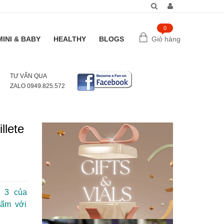
0
MINI & BABY
HEALTHY
BLOGS
Giỏ hàng
TƯ VẤN QUA
ZALO 0949.825.572
llete
ứ 3 của
hẩm với