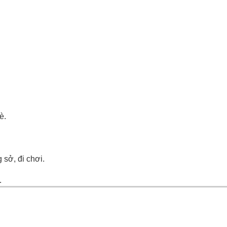
è.
 sở, đi chơi.
.