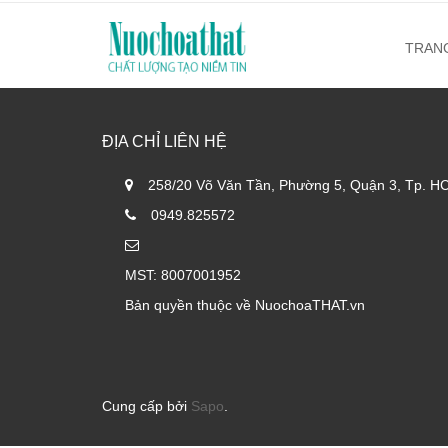
TRAN
ĐỊA CHỈ LIÊN HỆ
258/20 Võ Văn Tần, Phường 5, Quận 3, Tp. H
0949.825572
MST: 8007001952
Bản quyền thuộc về NuochoaTHAT.vn
Cung cấp bởi
Sapo
.