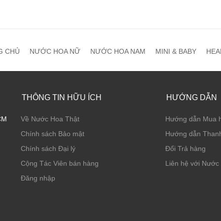
G CHỦ
NƯỚC HOA NỮ
NƯỚC HOA NAM
MINI & BABY
HEA
THÔNG TIN HỮU ÍCH
HƯỚNG DẪN
CM
Về Nước Hoa Thật
Hướng dẫn Mua 
Chính sách Bảo mật
Hướng dẫn Thanh
Chính sách Đại lý
Đổi Trả hàng
Cộng Tác Viên bán hàng
Liên hệ với Nước
Đăng nhập