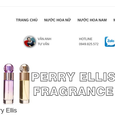
TRANG CHỦ
NƯỚC HOA NỮ
NƯỚC HOA NAM
VÂN ANH
HOTLINE
TƯ VẤN
0949.825.572
y Ellis