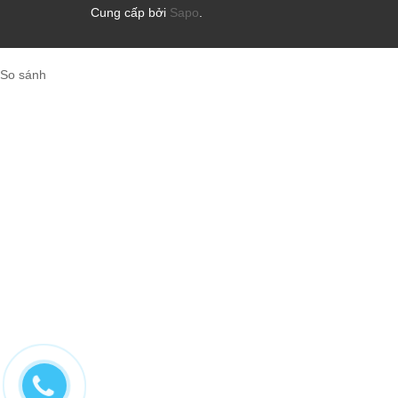
Cung cấp bởi
Sapo
.
So sánh