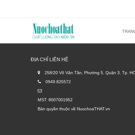
TRAN
ĐỊA CHỈ LIÊN HỆ
258/20 Võ Văn Tần, Phường 5, Quận 3, Tp. H
0949.825572
MST: 8007001952
Bản quyền thuộc về NuochoaTHAT.vn