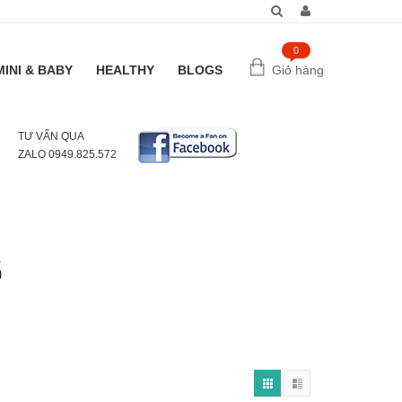
0
MINI & BABY
HEALTHY
BLOGS
Giỏ hàng
TƯ VẤN QUA
ZALO 0949.825.572