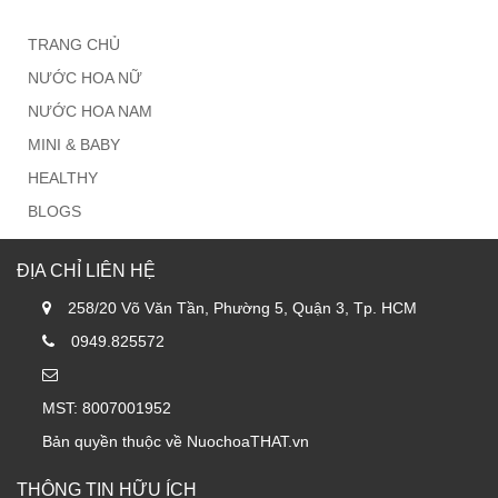
TRANG CHỦ
NƯỚC HOA NỮ
NƯỚC HOA NAM
MINI & BABY
HEALTHY
BLOGS
ĐỊA CHỈ LIÊN HỆ
258/20 Võ Văn Tần, Phường 5, Quận 3, Tp. HCM
0949.825572
MST: 8007001952
Bản quyền thuộc về NuochoaTHAT.vn
THÔNG TIN HỮU ÍCH