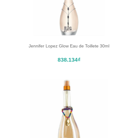
Jennifer Lopez Glow Eau de Toillete 30ml
ĐẶT TRƯỚC SẢN PHẨM
838.134₫