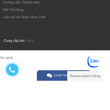
Hướng dẫn Thanh toán
Đổi Trả hàng
Liên hệ với Nước Hoa Thật
Cung cấp bởi
Sapo
.
So sánh
Review khách hàng