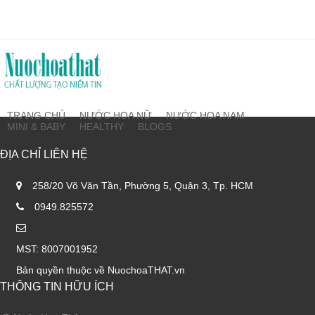
TRANG CHỦ
NƯỚC HOA NỮ
NƯỚC HOA NAM
MINI & BABY
HEALTHY
BLOGS
ĐỊA CHỈ LIÊN HỆ
258/20 Võ Văn Tần, Phường 5, Quận 3, Tp. HCM
0949.825572
MST: 8007001952
Bản quyền thuộc về NuochoaTHAT.vn
THÔNG TIN HỮU ÍCH