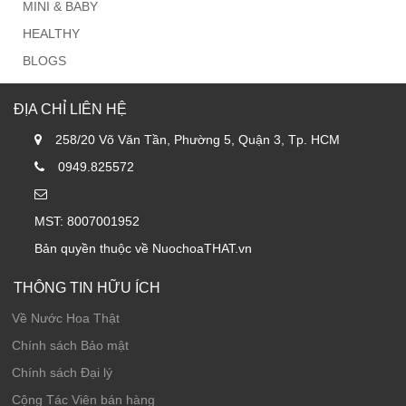
MINI & BABY
HEALTHY
BLOGS
ĐỊA CHỈ LIÊN HỆ
258/20 Võ Văn Tần, Phường 5, Quận 3, Tp. HCM
0949.825572
MST: 8007001952
Bản quyền thuộc về NuochoaTHAT.vn
THÔNG TIN HỮU ÍCH
Về Nước Hoa Thật
Chính sách Bảo mật
Chính sách Đại lý
Cộng Tác Viên bán hàng