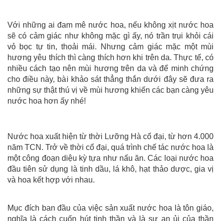
Với những ai đam mê nước hoa, nếu không xịt nước hoa
sẽ có cảm giác như không mặc gì ấy, nó trần trụi khỏi cái
vỏ bọc tự tin, thoải mái. Nhưng cảm giác mặc một mùi
hương yêu thích thì càng thích hơn khi trên da. Thực tế, có
nhiều cách tạo nên mùi hương trên da và để minh chứng
cho điều này, bài khảo sát thẳng thắn dưới đây sẽ đưa ra
những sự thật thú vị về mùi hương khiến các bạn càng yêu
nước hoa hơn ấy nhé!
Nước hoa xuất hiện từ thời Lưỡng Hà cổ đại, từ hơn 4.000
năm TCN. Trở về thời cổ đại, quá trình chế tác nước hoa là
một công đoạn diệu kỳ tựa như nấu ăn. Các loại nước hoa
đầu tiên sử dụng là tinh dầu, lá khô, hạt thảo dược, gia vị
và hoa kết hợp với nhau.
Mục đích ban đầu của việc sản xuất nước hoa là tôn giáo,
nghĩa là cách cuốn hút tinh thần và là sự an ủi của thần