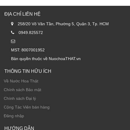
ĐỊA CHỈ LIÊN HỆ
258/20 Võ Văn Tần, Phường 5, Quận 3, Tp. HCM
0949.825572
MST: 8007001952
Bản quyền thuộc về NuochoaTHAT.vn
THÔNG TIN HỮU ÍCH
Về Nước Hoa Thật
Chính sách Bảo mật
Chính sách Đại lý
Cộng Tác Viên bán hàng
Đăng nhập
HƯỚNG DẪN