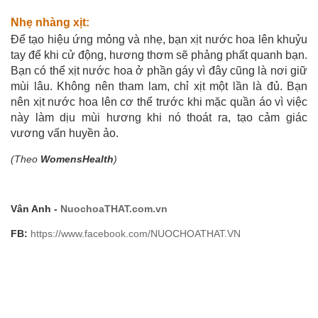
Nhẹ nhàng xịt:
Để tạo hiệu ứng mỏng và nhẹ, bạn xịt nước hoa lên khuỷu
tay để khi cử động, hương thơm sẽ phảng phất quanh bạn.
Bạn có thể xịt nước hoa ở phần gáy vì đây cũng là nơi giữ
mùi lâu. Không nên tham lam, chỉ xịt một lần là đủ. Bạn
nên xịt nước hoa lên cơ thể trước khi mặc quần áo vì việc
này làm dịu mùi hương khi nó thoát ra, tạo cảm giác
vương vấn huyền ảo.
(Theo
WomensHealth
)
Vân Anh -
NuochoaTHAT.com.vn
FB:
https://www.facebook.com/NUOCHOATHAT.VN