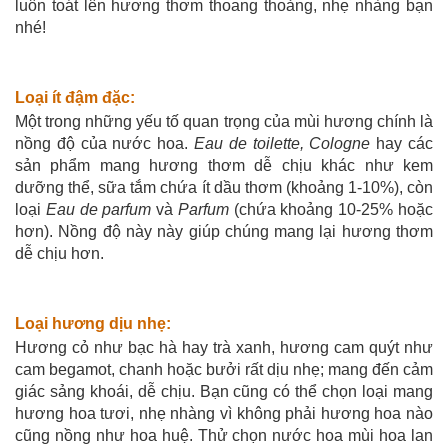
luôn toát lên hương thơm thoang thoảng, nhẹ nhàng bạn
nhé!
Loại ít đậm đặc:
Một trong những yếu tố quan trọng của mùi hương chính là
nồng độ của nước hoa.
Eau de toilette, Cologne
hay các
sản phẩm mang hương thơm dễ chịu khác như kem
dưỡng thể, sữa tắm chứa ít dầu thơm (khoảng 1-10%), còn
loại
Eau de parfum
và
Parfum
(chứa khoảng 10-25% hoặc
hơn). Nồng độ này này giúp chúng mang lại hương thơm
dễ chịu hơn.
Loại hương dịu nhẹ:
Hương cỏ như bạc hà hay trà xanh, hương cam quýt như
cam begamot, chanh hoặc bưởi rất dịu nhẹ; mang đến cảm
giác sảng khoái, dễ chịu. Bạn cũng có thể chọn loại mang
hương hoa tươi, nhẹ nhàng vì không phải hương hoa nào
cũng nồng như hoa huệ. Thử chọn nước hoa mùi hoa lan