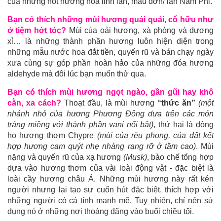
của những nốt hương hoa linh lan, mẫu đơn/ lan Nam Phi.
Bạn có thích những mùi hương quái quái, cổ hữu như
ở tiệm hớt tóc?
Mùi của oải hương, xà phòng và dương
xỉ… là những thành phần hương luôn hiện diện trong
những mẫu nước hoa đắt tiền, quyến rũ và bán chạy ngày
xưa cùng sự góp phần hoàn hảo của những đóa hương
aldehyde mà đôi lúc bạn muốn thử qua.
Bạn có thích mùi hương ngọt ngào, gần gũi hay khô
cằn, xa cách?
Thoạt đầu, là mùi hương
“thức ăn”
(một
nhánh nhỏ của hương Phương Đông dựa trên các món
tráng miệng với thành phần vani nổi bật)
, thứ hai là dòng
họ hương thơm Chypre
(mùi của rêu phong, của đất kết
hợp hương cam quýt nhẹ nhàng rạng rỡ ở tầm cao)
. Mùi
nặng và quyến rũ của xạ hương
(Musk)
, bào chế tổng hợp
dựa vào hương thơm của vài loài động vật - đặc biệt là
loài cầy hương châu Á. Những mùi hương này rất kén
người nhưng lại tạo sự cuốn hút đặc biệt, thích hợp với
những người có cá tính mạnh mẽ. Tuy nhiên, chỉ nên sử
dụng nó ở những nơi thoáng đãng vào buổi chiều tối.