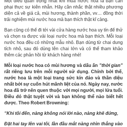
Một điều quan trọng nhất khi mua nước hoa là bạn cần
phại thực sự kiên nhẫn. Hãy cân nhắc thật nhiều phương
diện cả về giá cả, mùi hương, thành phần, vv… đồng thời
trải nghiệm mùi nước hoa mà bạn thích thật kĩ càng.
Bạn cũng có thể đi tới vài cửa hàng nước hoa uy tín để thử
và chọn ra được vài loại nước hoa mà bạn thích. Mỗi loại
nước hoa đều có những mẫu nhỏ. Bạn dùng từ chai dung
tích nhỏ, sau đó dùng lên chai lớn và có thể tham khảo
thêm các phản hồi từ khách hàng nhé!
Mỗi loại nước hoa có mùi hương và dấu ấn
"thời gian"
rất riêng lưu trên mỗi người sử dụng. Chính bởi thế,
nước hoa là một loại trang sức kín đáo và thần diệu
nhất bởi sự cuốn hút mãnh liệt của nó. Ngày nay, nước
hoa đã trở nên quen thuộc với mọi người, mọi lứa tuổi.
Điều đó thật tuyệt vời và bạn không thể nào biết hết
được. Theo Robert Browning:
“Khi tôi đến, nàng không nói lời nào, nàng khẽ đứng,
Đặt hai tay lên vai tôi, lần đầu mắt nàng nhìn thẳng vào