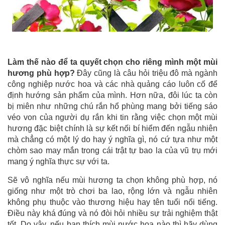
Làm thế nào để ta quyết chọn cho riêng mình một mùi
hương phù hợp?
Đây cũng là câu hỏi triệu đô mà ngành
công nghiệp nước hoa và các nhà quảng cáo luôn cố để
định hướng sản phẩm của mình. Hơn nữa, đôi lúc ta còn
bị miên như những chú rắn hổ phùng mang bởi tiếng sáo
véo von của người dụ rắn khi tin rằng việc chọn một mùi
hương đặc biệt chính là sự kết nối bí hiểm đến ngẫu nhiên
mà chẳng có một lý do hay ý nghĩa gì, nó cứ tựa như một
chòm sao may mắn trong cái trật tự bao la của vũ trụ mới
mang ý nghĩa thực sự với ta.
Sẽ vô nghĩa nếu mùi hương ta chọn không phù hợp, nó
giống như một trò chơi ba lao, rộng lớn và ngẫu nhiên
không phụ thuộc vào thương hiệu hay tên tuổi nổi tiếng.
Điều này khá đúng và nó đòi hỏi nhiều sự trải nghiệm thật
tốt. Do vậy, nếu bạn thích mùi nước hoa nào thì hãy dùng