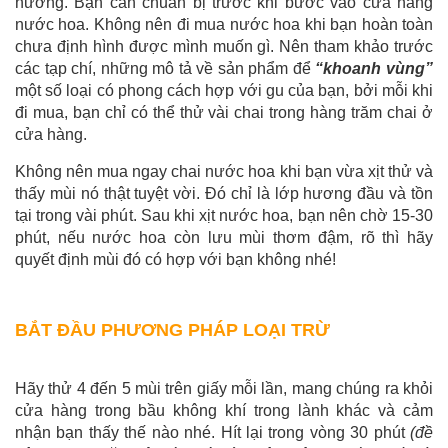
hướng. Bạn cần chuẩn bị trước khi bước vào cửa hàng
nước hoa. Không nên đi mua nước hoa khi bạn hoàn toàn
chưa định hình được mình muốn gì. Nên tham khảo trước
các tạp chí, những mô tả về sản phẩm để
“khoanh vùng”
một số loại có phong cách hợp với gu của bạn, bởi mỗi khi
đi mua, bạn chỉ có thể thử vài chai trong hàng trăm chai ở
cửa hàng.
Không nên mua ngay chai nước hoa khi bạn vừa xịt thử và
thấy mùi nó thật tuyệt vời. Đó chỉ là lớp hương đầu và tồn
tại trong vài phút. Sau khi xịt nước hoa, bạn nên chờ 15-30
phút, nếu nước hoa còn lưu mùi thơm đậm, rõ thì hãy
quyết định mùi đó có hợp với bạn không nhé!
BẮT ĐẦU PHƯƠNG PHÁP LOẠI TRỪ
Hãy thử 4 đến 5 mùi trên giấy mỗi lần, mang chúng ra khỏi
cửa hàng trong bầu không khí trong lành khác và cảm
nhận bạn thấy thế nào nhé. Hít lại trong vòng 30 phút
(đề