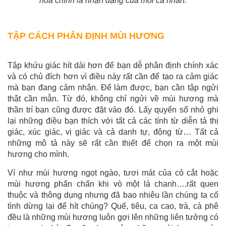
hoa chính là nhận dạng của mỗi cá nhân.
TẬP CÁCH PHÂN ĐỊNH MÙI HƯƠNG
Tập khứu giác hít dài hơn để bạn dễ phân định chính xác
và có chủ đích hơn vì điều này rất cần để tạo ra cảm giác
mà bạn đang cảm nhận. Để làm được, bạn cần tập ngửi
thật cần mẫn. Từ đó, không chỉ ngửi về mùi hương mà
thần trí bạn cũng được đặt vào đó. Lấy quyển sổ nhỏ ghi
lại những điều bạn thích với tất cả các tính từ diễn tả thị
giác, xúc giác, vị giác và cả danh tự, động từ… Tất cả
những mô tả này sẽ rất cần thiết để chọn ra một mùi
hương cho mình.
Ví như mùi hương ngọt ngào, tươi mát của cỏ cắt hoặc
mùi hương phấn chấn khi vò một lá chanh….rất quen
thuộc và thông dụng nhưng đã bao nhiêu lần chúng ta cố
tình dừng lại để hít chúng? Quế, tiêu, ca cao, trà, cà phê
đều là những mùi hương luôn gợi lên những liên tưởng có