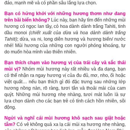
đáo, mạnh mẽ và có phần sâu lắng lựa chọn.
Bạn có hứng khởi với những hương thơm như đang
trên bãi biển không?
Lúc này, bạn hãy tìm đến những mùi
hương có ngọc lan tây, có hoa dành dành trắng Tahiti, tinh
dầu monoi
(chiết xuất của dừa và hoa dành dành trắng
Tahiti)
; dừa, va ni, long diên hương và hương biển/ nước
nhé! Mùi hương của những con người phóng khoáng, tự
do muốn hòa mình vào thiên nhiên.
Bạn thích chạm vào hương vị của trái cây và sắc thái
mùi vị?
Nhóm mùi hương này rất nhiều và đa dạng, bạn
có thể nhận ra ngay hương vị của đu đủ, mơ, nho, ổi hoặc
việt quất… nếu bạn thích gì đó đặc trưng sau những lớp
hương nồng nàn, rõ ràng, tươi tắn và thoải mái của cam
quýt. Những mùi hương nhẹ nhàng, tươi mát luôn là sự
lựa chọn dành cho các bạn trẻ có tính cách hồn nhiên, sôi
động.
Ngửi và nghĩ cái mùi hương khô sạch sau giặt hoặc
tắm?
Có vẻ không quá xa lạ cái mùi xạ hương nhẹ nhàng,