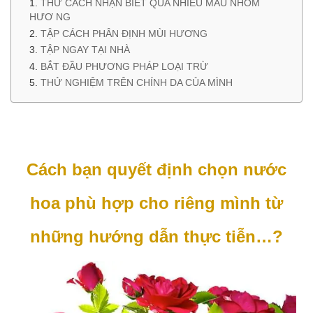
THỬ CÁCH NHẬN BIẾT QUA NHIỀU MẪU NHÓM
HƯƠ NG
TẬP CÁCH PHÂN ĐỊNH MÙI HƯƠNG
TẬP NGAY TẠI NHÀ
BẮT ĐẦU PHƯƠNG PHÁP LOẠI TRỪ
THỬ NGHIỆM TRÊN CHÍNH DA CỦA MÌNH
Cách bạn quyết định chọn nước
hoa phù hợp cho riêng mình từ
những hướng dẫn thực tiễn…?