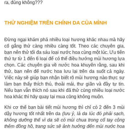
ra, đúng không???
THỬ NGHIỆM TRÊN CHÍNH DA CỦA MÌNH
Đừng ngại khám phá nhiều loại hương khác nhau mà hãy
cố gắng thử càng nhiều càng tốt. Theo các chuyên gia,
bạn nên thử tối đa sáu loại nước hoa cùng một lúc. Ưu tiên
thứ tự từ 1 đến 6 loại để có thể điều hướng mùi hương lựa
chọn. Các chuyên gia về nước hoa khuyên rằng, sau khi
thử, bạn nên để nước hoa lưu lại trên da suốt cả ngày.
Việc này sẽ giúp bạn nhận biết rõ mùi hương nào thực sự
làm bạn thấy thích thú, thoải mái, thư giãn và đầy tự tin.
Nếu bạn vẫn thích nó sau khi đã thử cùng nhiều loại nước
hoa khác thì hãy quay lại mua cũng không muộn.
Khi cơ thể bạn bài tiết mùi hương thì chỉ có 2 đến 3 mùi
dậy hương tốt nhất trên da
(lưu ý, là da lúc đó phải sạch,
không dưỡng thể vì da sẽ có mùi chua trong cổ tay cộng
thêm đồng hồ, trang sức sẽ ảnh hưởng đến mùi nước hoa