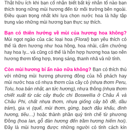
Thật hữu ích khi bạn cố nhận biết bất kỳ nhân tố nào bạn
thích trong nững mùi hương đến từ môi trường bên ngoài.
Điều quan trọng nhất khi lựa chọn nước hoa là hãy tập
trung vào những mùi hương bạn thực sự thích.
Bạn có thiên hướng về mùi của hương hoa không?
Mùi ngọt ngào của các loại hoa
(Floral)
bạn yêu thích có
thể là đơn hương như hoa hồng, hoa nhài, cẩm chướng
hay hoa ly... và cũng có thể là hỗn hợp hương hoa tạo nên
hương thơm tổng hợp, trong sáng, thanh nhã và nữ tính.
Còn mùi hương bí ẩn nào nữa không?
Bạn có thích thú
với những mùi hương phương đông của hỗ phách hay
mùi nước hoa có nhựa thơm của cây cỏ
(nhựa thơm Peru,
Tolu, hoa bán nhật, an tức hương)
, nhựa thông
(nhựa thơm
chiết xuất từ các cây thuộc chi Boswellia ở Châu Á và
Châu Phi, chất nhựa thơm, nhựa giống cây bồ đề, dầu
trám
), gia vị
(quế, mùi thơm, gừng, bạch đậu khấu, đinh
hương, tiêu…)
hoặc thành phần quý tinh chế từ phương
Đông
(hoa lan, gỗ đàn hương đến trầm hương hiếm hoi)
.
Đây là mùi hương được những người có tính cách kín